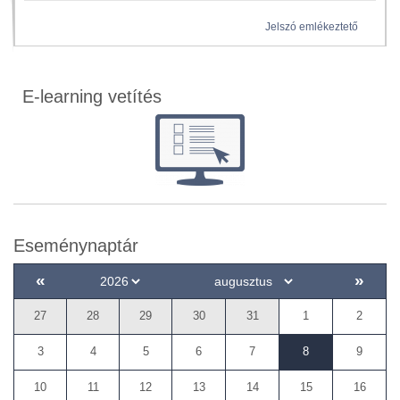
Jelszó emlékeztető
E-learning vetítés
Eseménynaptár
«
»
27
28
29
30
31
1
2
3
4
5
6
7
8
9
10
11
12
13
14
15
16