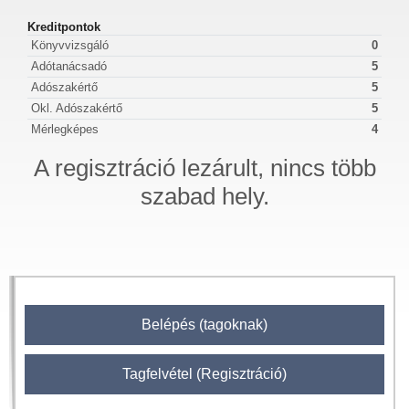
Kreditpontok
Könyvvizsgáló
0
Adótanácsadó
5
Adószakértő
5
Okl. Adószakértő
5
Mérlegképes
4
A regisztráció lezárult, nincs több
szabad hely.
Belépés (tagoknak)
Tagfelvétel (Regisztráció)