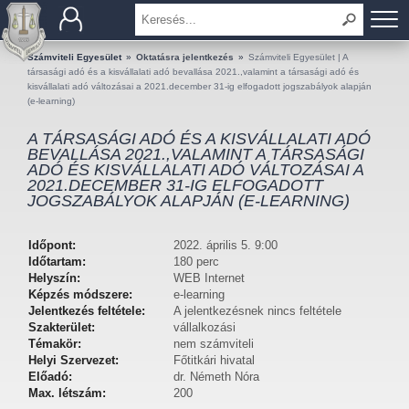
BEMUTATKOZÁS
Számviteli Egyesület
»
Oktatásra jelentkezés
»
Számviteli Egyesület | A
társasági adó és a kisvállalati adó bevallása 2021.,valamint a társasági adó és
kisvállalati adó változásai a 2021.december 31-ig elfogadott jogszabályok alapján
TAGOK
(e-learning)
A TÁRSASÁGI ADÓ ÉS A KISVÁLLALATI ADÓ
OKTATÁS
BEVALLÁSA 2021.,VALAMINT A TÁRSASÁGI
ADÓ ÉS KISVÁLLALATI ADÓ VÁLTOZÁSAI A
2021.DECEMBER 31-IG ELFOGADOTT
KÉRDÉSEK ÉS VÁLASZOK
JOGSZABÁLYOK ALAPJÁN (E-LEARNING)
TUDÁSTÁR
Időpont:
2022. április 5. 9:00
Időtartam:
180 perc
KIADVÁNYOK
Helyszín:
WEB Internet
Képzés módszere:
e-learning
KAPCSOLAT
Jelentkezés feltétele:
A jelentkezésnek nincs feltétele
Szakterület:
vállalkozási
Témakör:
nem számviteli
Helyi Szervezet:
Főtitkári hivatal
Előadó:
dr. Németh Nóra
Max. létszám:
200