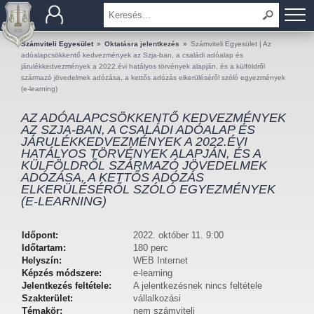
BEMUTATKOZÁS
Számviteli Egyesület
»
Oktatásra jelentkezés
»
Számviteli Egyesület | Az
adóalapcsökkentő kedvezmények az Szja-ban, a családi adóalap és
járulékkedvezmények a 2022.évi hatályos törvények alapján, és a külföldről
TAGOK
származó jövedelmek adózása, a kettős adózás elkerüléséről szóló egyezmények
(e-learning)
OKTATÁS
AZ ADÓALAPCSÖKKENTŐ KEDVEZMÉNYEK
AZ SZJA-BAN, A CSALÁDI ADÓALAP ÉS
JÁRULÉKKEDVEZMÉNYEK A 2022.ÉVI
KÉRDÉSEK ÉS VÁLASZOK
HATÁLYOS TÖRVÉNYEK ALAPJÁN, ÉS A
KÜLFÖLDRŐL SZÁRMAZÓ JÖVEDELMEK
TUDÁSTÁR
ADÓZÁSA, A KETTŐS ADÓZÁS
ELKERÜLÉSÉRŐL SZÓLÓ EGYEZMÉNYEK
(E-LEARNING)
KIADVÁNYOK
Időpont:
2022. október 11. 9:00
KAPCSOLAT
Időtartam:
180 perc
Helyszín:
WEB Internet
Képzés módszere:
e-learning
Jelentkezés feltétele:
A jelentkezésnek nincs feltétele
Szakterület:
vállalkozási
Témakör:
nem számviteli