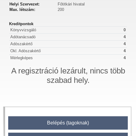
Helyi Szervezet:
Főtitkári hivatal
Max. létszám:
200
Kreditpontok
Könyvvizsgáló
0
Adótanácsadó
4
Adószakértő
4
Okl. Adószakértő
4
Mérlegképes
4
A regisztráció lezárult, nincs több
szabad hely.
Belépés (tagoknak)