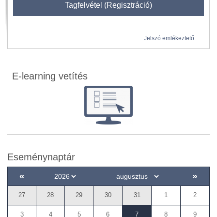
Tagfelvétel (Regisztráció)
Jelszó emlékeztető
E-learning vetítés
Eseménynaptár
«
»
27
28
29
30
31
1
2
3
4
5
6
7
8
9