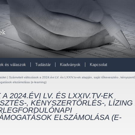
ek és válaszok
Tudástár
Kiadványok
Kapcsolat
ület | Számviteli változások a 2024.évi LV. és LXXIV.tv-ek alapján, saját tőkevesztés-, kényszertő
mogatások elszámolása (e-learning)
 2024.ÉVI LV. ÉS LXXIV.TV-EK
SZTÉS-, KÉNYSZERTŐRLÉS-, LÍZING
ÉRLEGFORDULÓNAPI
ÁMOGATÁSOK ELSZÁMOLÁSA (E-