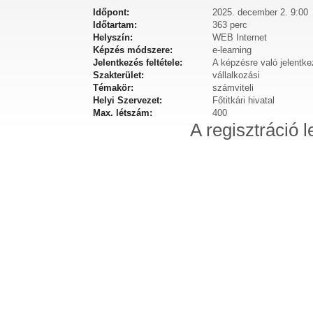
Időpont:
2025. december 2. 9:00
Időtartam:
363 perc
Helyszín:
WEB Internet
Képzés módszere:
e-learning
Jelentkezés feltétele:
A képzésre való jelentke
Szakterület:
vállalkozási
Témakör:
számviteli
Helyi Szervezet:
Főtitkári hivatal
Max. létszám:
400
A regisztráció l