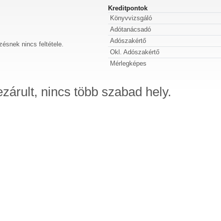
Kreditpontok
Könyvvizsgáló
Adótanácsadó
Adószakértő
zésnek nincs feltétele.
Okl. Adószakértő
Mérlegképes
ezárult, nincs több szabad hely.