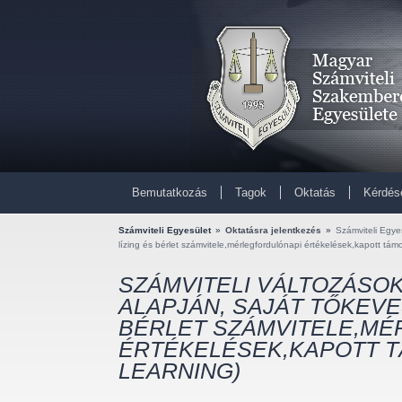
Bemutatkozás
Tagok
Oktatás
Kérdés
Számviteli Egyesület
»
Oktatásra jelentkezés
»
Számviteli Egyes
lízing és bérlet számvitele,mérlegfordulónapi értékelések,kapott tá
SZÁMVITELI VÁLTOZÁSOK A
ALAPJÁN, SAJÁT TŐKEVE
BÉRLET SZÁMVITELE,M
ÉRTÉKELÉSEK,KAPOTT T
LEARNING)