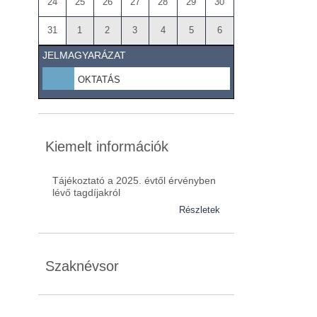
24
25
26
27
28
29
30
31
1
2
3
4
5
6
JELMAGYARÁZAT
OKTATÁS
Kiemelt információk
Tájékoztató a 2025. évtől érvényben
lévő tagdíjakról
Részletek
Szaknévsor
Szaknévsorunk folyamatosan bővül.
Baranya (62)