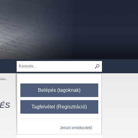
rlés-,
Belépés (tagoknak)
 ÉS
Tagfelvétel (Regisztráció)
Jelszó emlékeztető