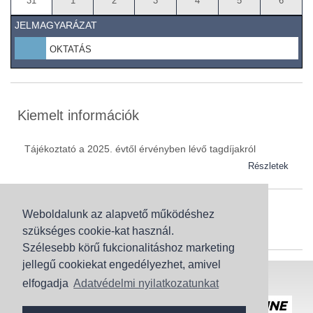
31
1
2
3
4
5
6
JELMAGYARÁZAT
OKTATÁS
Kiemelt információk
Tájékoztató a 2025. évtől érvényben lévő tagdíjakról
Részletek
Weboldalunk az alapvető működéshez
Szaknévsor
szükséges cookie-kat használ.
Szaknévsorunk folyamatosan bővül.
Szélesebb körű fukcionalitáshoz marketing
jellegű cookiekat engedélyezhet, amivel
Baranya (62)
elfogadja
Adatvédelmi nyilatkozatunkat
Bács-Kiskun (43)
Honlaptérkép
Adatvédelem
Békés (49)