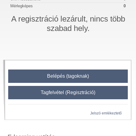
Mérlegképes
0
A regisztráció lezárult, nincs több
szabad hely.
Belépés (tagoknak)
Tagfelvétel (Regisztráció)
Jelszó emlékeztető