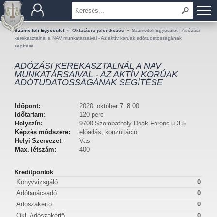
BEMUTATKOZÁS
Számviteli Egyesület
»
Oktatásra jelentkezés
»
Számviteli Egyesület | Adózási
kerekasztalnál a NAV munkatársaival - Az aktív korúak adótudatosságának
segítése
TAGOK
ADÓZÁSI KEREKASZTALNÁL A NAV
MUNKATÁRSAIVAL - AZ AKTÍV KORÚAK
OKTATÁS
ADÓTUDATOSSÁGÁNAK SEGÍTÉSE
KÉRDÉSEK ÉS VÁLASZOK
Időpont:
2020. október 7. 8:00
Időtartam:
120 perc
TUDÁSTÁR
Helyszín:
9700 Szombathely Deák Ferenc u.3-5
Képzés módszere:
előadás, konzultáció
Helyi Szervezet:
Vas
KIADVÁNYOK
Max. létszám:
400
KAPCSOLAT
Kreditpontok
Könyvvizsgáló
0
Adótanácsadó
0
Adószakértő
0
Okl. Adószakértő
0