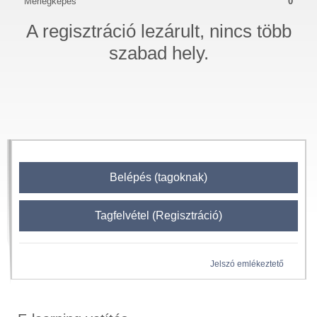
Mérlegképes
0
A regisztráció lezárult, nincs több
szabad hely.
Belépés (tagoknak)
Tagfelvétel (Regisztráció)
Jelszó emlékeztető