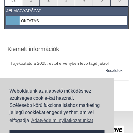
31
1
2
3
4
5
6
JELMAGYARÁZAT
OKTATÁS
Kiemelt információk
Tájékoztató a 2025. évtől érvényben lévő tagdíjakról
Részletek
Weboldalunk az alapvető működéshez
Szaknévsor
szükséges cookie-kat használ.
Szaknévsorunk folyamatosan bővül.
Szélesebb körű fukcionalitáshoz marketing
jellegű cookiekat engedélyezhet, amivel
Baranya (62)
elfogadja
Adatvédelmi nyilatkozatunkat
Bács-Kiskun (43)
Honlaptérkép
Adatvédelem
Békés (49)