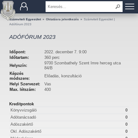
BEMUTATKOZÁS
Számviteli Egyesület
»
Oktatásra jelentkezés
»
Számviteli Egyesület |
Adófórum 2023
TAGOK
ADÓFÓRUM 2023
OKTATÁS
Időpont:
2022. december 7. 9:00
Időtartam:
360 perc
KÉRDÉSEK ÉS VÁLASZOK
9700 Szombathely Szent Imre herceg utca
Helyszín:
84/B
Képzés
Előadás, konzultáció
TUDÁSTÁR
módszere:
Helyi Szervezet:
Vas
Max. létszám:
400
KIADVÁNYOK
Kreditpontok
KAPCSOLAT
Könyvvizsgáló
0
Adótanácsadó
0
Adószakértő
0
Okl. Adószakértő
0