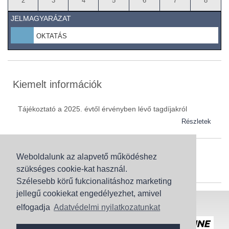
2
3
4
5
6
7
8
JELMAGYARÁZAT
OKTATÁS
Kiemelt információk
Tájékoztató a 2025. évtől érvényben lévő tagdíjakról
Részletek
Weboldalunk az alapvető működéshez
Szaknévsor
szükséges cookie-kat használ.
Szaknévsorunk folyamatosan bővül.
Szélesebb körű fukcionalitáshoz marketing
jellegű cookiekat engedélyezhet, amivel
Baranya (62)
elfogadja
Adatvédelmi nyilatkozatunkat
Bács-Kiskun (43)
Honlaptérkép
Adatvédelem
Békés (49)