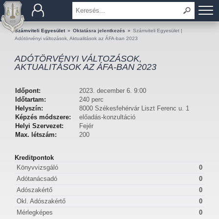
BEMUTATKOZÁS
Számviteli Egyesület
»
Oktatásra jelentkezés
»
Számviteli Egyesület |
Adótörvényi változások, Aktualitások az ÁFA-ban 2023
TAGOK
ADÓTÖRVÉNYI VÁLTOZÁSOK,
AKTUALITÁSOK AZ ÁFA-BAN 2023
OKTATÁS
Időpont:
2023. december 6. 9:00
KÉRDÉSEK ÉS VÁLASZOK
Időtartam:
240 perc
Helyszín:
8000 Székesfehérvár Liszt Ferenc u. 1
Képzés módszere:
előadás-konzultáció
TUDÁSTÁR
Helyi Szervezet:
Fejér
Max. létszám:
200
KIADVÁNYOK
Kreditpontok
KAPCSOLAT
Könyvvizsgáló
0
Adótanácsadó
0
Adószakértő
0
Okl. Adószakértő
0
Mérlegképes
0