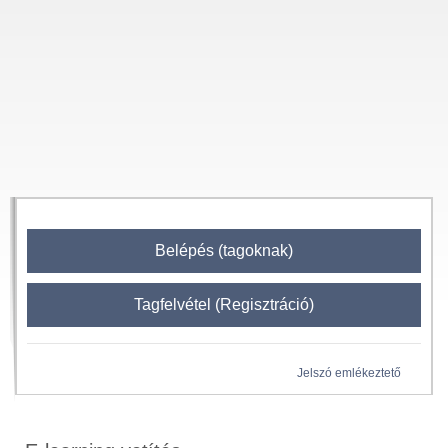
Belépés (tagoknak)
Tagfelvétel (Regisztráció)
Jelszó emlékeztető