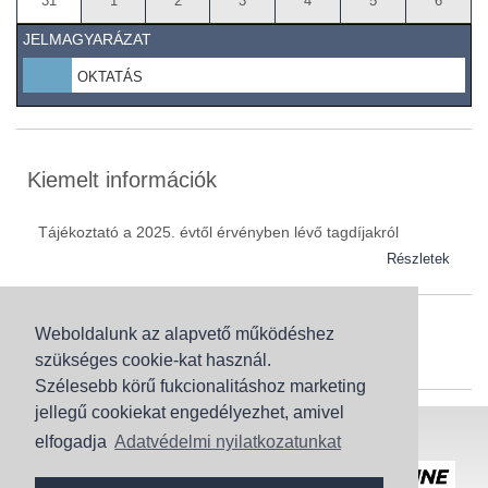
31
1
2
3
4
5
6
JELMAGYARÁZAT
OKTATÁS
Kiemelt információk
Tájékoztató a 2025. évtől érvényben lévő tagdíjakról
Részletek
Weboldalunk az alapvető működéshez
Szaknévsor
szükséges cookie-kat használ.
Szaknévsorunk folyamatosan bővül.
Szélesebb körű fukcionalitáshoz marketing
jellegű cookiekat engedélyezhet, amivel
Baranya (62)
elfogadja
Adatvédelmi nyilatkozatunkat
Bács-Kiskun (43)
Honlaptérkép
Adatvédelem
Békés (49)