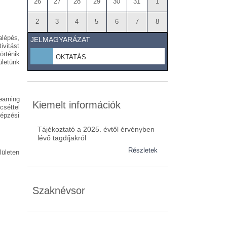
26
27
28
29
30
31
1
2
3
4
5
6
7
8
alépés,
JELMAGYARÁZAT
ivitást
örténik
OKTATÁS
letünk
earning
Kiemelt információk
cséttel
képzési
Tájékoztató a 2025. évtől érvényben
lévő tagdíjakról
Részletek
ületen
Szaknévsor
Szaknévsorunk folyamatosan bővül.
Baranya (62)