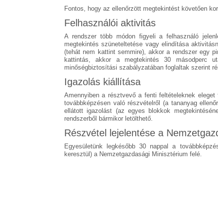
Fontos, hogy az ellenőrzött megtekintést követően kor
Felhasználói aktivitás
A rendszer több módon figyeli a felhasználó jelenl
megtekintés szüneteltetése vagy elindítása aktivitá
(tehát nem kattint semmire), akkor a rendszer egy pi
kattintás, akkor a megtekintés 30 másodperc ut
minőségbiztosítási szabályzatában foglaltak szerint r
Igazolás kiállítása
Amennyiben a résztvevő a fenti feltételeknek eleget
továbbképzésen való részvételről (a tananyag ellenőr
ellátott igazolást (az egyes blokkok megtekintéséne
rendszerből bármikor letölthető.
Részvétel lejelentése a Nemzetgazd
Egyesületünk legkésőbb 30 nappal a továbbképzés e
keresztül) a Nemzetgazdasági Minisztérium felé.