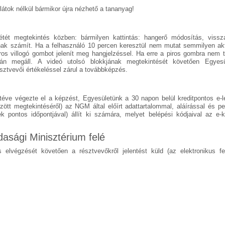
látok nélkül bármikor újra nézhető a tananyag!
étét megtekintés közben: bármilyen kattintás: hangerő módosítás, vissz
snak számít. Ha a felhasználó 10 percen keresztül nem mutat semmilyen akt
ros villogó gombot jelenít meg hangjelzéssel. Ha erre a piros gombra nem t
án megáll. A videó utolsó blokkjának megtekintését követően Egyesü
észtvevői értékeléssel zárul a továbbképzés.
 téve végezte el a képzést, Egyesületünk a 30 napon belül kreditpontos e-l
zött megtekintéséről) az NGM által előírt adattartalommal, aláírással és pe
k pontos időpontjával) állít ki számára, melyet belépési kódjaival az e-
asági Minisztérium felé
lvégzését követően a résztvevőkről jelentést küld (az elektronikus fel