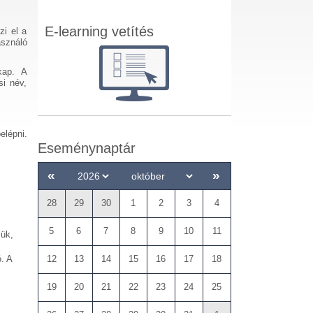
E-learning vetítés
zi el a
sználó
kap. A
si név,
elépni.
Eseménynaptár
«
»
28
29
30
1
2
3
4
5
6
7
8
9
10
11
zük,
. A
12
13
14
15
16
17
18
19
20
21
22
23
24
25