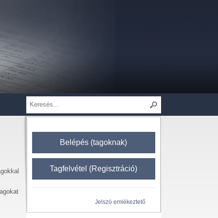
Belépés (tagoknak)
Tagfelvétel (Regisztráció)
agokkal
yagokat
Jelszó emlékeztető