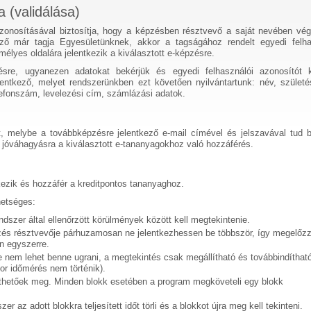
 (validálása)
zonosításával biztosítja, hogy a képzésben résztvevő a saját nevében vég
ző már tagja Egyesületünknek, akkor a tagságához rendelt egyedi felha
élyes oldalára jelentkezik a kiválasztott e-képzésre.
sre, ugyanezen adatokat bekérjük és egyedi felhasználói azonosítót 
entkező, melyet rendszerünkben ezt követően nyilvántartunk: név, születé
elefonszám, levelezési cím, számlázási adatok.
, melybe a továbbképzésre jelentkező e-mail címével és jelszavával tud b
l jóváhagyásra a kiválasztott e-tananyagokhoz való hozzáférés.
tkezik és hozzáfér a kreditpontos tananyaghoz.
hetséges:
dszer által ellenőrzött körülmények között kell megtekintenie.
pzés résztvevője párhuzamosan ne jelentkezhessen be többször, így megelőz
n egyszerre.
e nem lehet benne ugrani, a megtekintés csak megállítható és továbbindítható
or időmérés nem történik).
thetőek meg. Minden blokk esetében a program megköveteli egy blokk
az adott blokkra teljesített időt törli és a blokkot újra meg kell tekinteni.