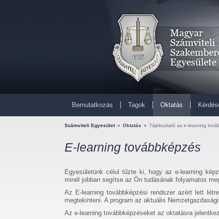
Bemutatkozás
Tagok
Oktatás
Kérdés
Számviteli Egyesület
»
Oktatás
»
Tájékoztató az e-learning tov
E-learning továbbképzés
Egyesületünk célul tűzte ki, hogy az e-learning képz
minél jobban segítse az Ön tudásának folyamatos meg
Az E-learning továbbképzési rendszer azért lett lé
megtekinteni. A program az aktuális Nemzetgazdasági 
Az e-learning továbbképzéseket az oktatásra jelentk