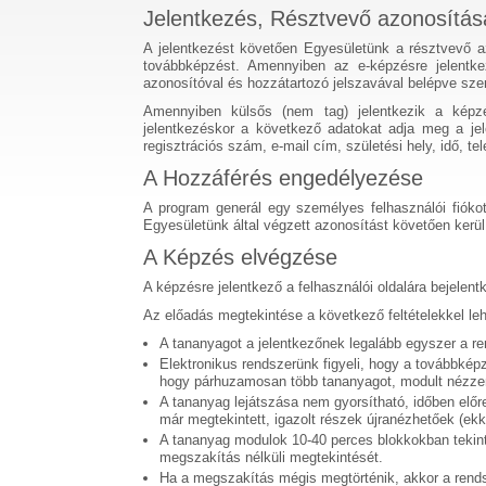
Jelentkezés, Résztvevő azonosítása
A jelentkezést követően Egyesületünk a résztvevő a
továbbképzést. Amennyiben az e-képzésre jelentke
azonosítóval és hozzátartozó jelszavával belépve szem
Amennyiben külsős (nem tag) jelentkezik a képzé
jelentkezéskor a következő adatokat adja meg a jel
regisztrációs szám, e-mail cím, születési hely, idő, t
A Hozzáférés engedélyezése
A program generál egy személyes felhasználói fiókot
Egyesületünk által végzett azonosítást követően kerü
A Képzés elvégzése
A képzésre jelentkező a felhasználói oldalára bejelen
Az előadás megtekintése a következő feltételekkel le
A tananyagot a jelentkezőnek legalább egyszer a ren
Elektronikus rendszerünk figyeli, hogy a továbbké
hogy párhuzamosan több tananyagot, modult nézze
A tananyag lejátszása nem gyorsítható, időben előr
már megtekintett, igazolt részek újranézhetőek (ekk
A tananyag modulok 10-40 perces blokkokban tekin
megszakítás nélküli megtekintését.
Ha a megszakítás mégis megtörténik, akkor a rendszer 