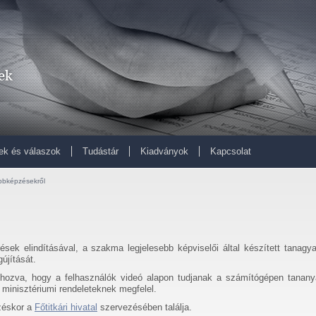
ek és válaszok
Tudástár
Kiadványok
Kapcsolat
ábbképzésekről
ések elindításával, a szakma legjelesebb képviselői által készített tanagy
újítását.
trehozva, hogy a felhasználók videó alapon tudjanak a számítógépen tanan
minisztériumi rendeleteknek megfelel.
ezéskor a
Főtitkári hivatal
szervezésében találja.