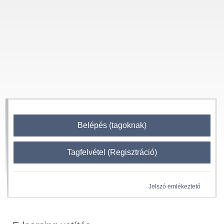
Belépés (tagoknak)
Tagfelvétel (Regisztráció)
Jelszó emlékeztető