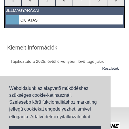
3
4
5
6
7
8
9
JELMAGYARÁZAT
OKTATÁS
Kiemelt információk
Tájékoztató a 2025. évtől érvényben lévő tagdíjakról
Részletek
Weboldalunk az alapvető működéshez
Szaknévsor
szükséges cookie-kat használ.
Szaknévsorunk folyamatosan bővül.
Szélesebb körű fukcionalitáshoz marketing
jellegű cookiekat engedélyezhet, amivel
Baranya (62)
elfogadja
Adatvédelmi nyilatkozatunkat
Bács-Kiskun (43)
Honlaptérkép
Adatvédelem
Békés (49)