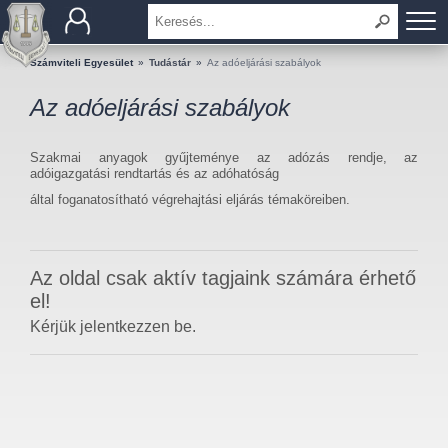
BEMUTATKOZÁS
Számviteli Egyesület
»
Tudástár
»
Az adóeljárási szabályok
Az adóeljárási szabályok
TAGOK
OKTATÁS
Szakmai anyagok gyűjteménye az adózás rendje, az
adóigazgatási rendtartás és az adóhatóság
által foganatosítható végrehajtási eljárás témaköreiben.
KÉRDÉSEK ÉS VÁLASZOK
TUDÁSTÁR
Az oldal csak aktív tagjaink számára érhető
KIADVÁNYOK
el!
Kérjük jelentkezzen be.
KAPCSOLAT