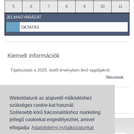
5
6
7
8
9
10
11
JELMAGYARÁZAT
OKTATÁS
Kiemelt információk
Tájékoztató a 2025. évtől érvényben lévő tagdíjakról
Részletek
Weboldalunk az alapvető működéshez
Szaknévsor
szükséges cookie-kat használ.
Szaknévsorunk folyamatosan bővül.
Szélesebb körű fukcionalitáshoz marketing
jellegű cookiekat engedélyezhet, amivel
Baranya (62)
elfogadja
Adatvédelmi nyilatkozatunkat
Bács-Kiskun (43)
Honlaptérkép
Adatvédelem