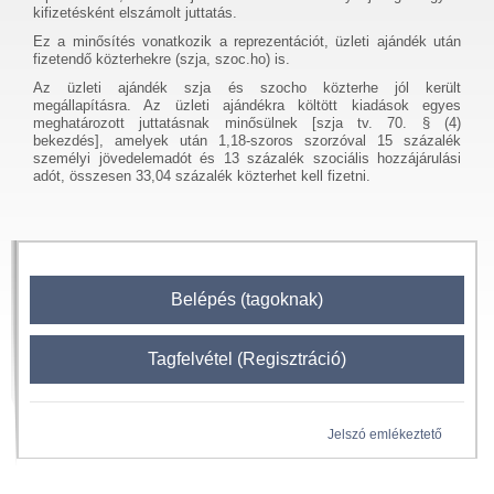
kifizetésként elszámolt juttatás.
Ez a minősítés vonatkozik a reprezentációt, üzleti ajándék után
fizetendő közterhekre (szja, szoc.ho) is.
Az üzleti ajándék szja és szocho közterhe jól került
megállapításra. Az üzleti ajándékra költött kiadások egyes
meghatározott juttatásnak minősülnek [szja tv. 70. § (4)
bekezdés], amelyek után 1,18-szoros szorzóval 15 százalék
személyi jövedelemadót és 13 százalék szociális hozzájárulási
adót, összesen 33,04 százalék közterhet kell fizetni.
Belépés (tagoknak)
Tagfelvétel (Regisztráció)
Jelszó emlékeztető