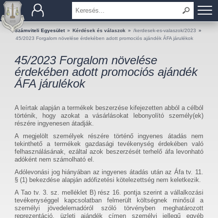
BEMUTATKOZÁS
Számviteli Egyesület
»
Kérdések és válaszok
»
/kerdesek-es-valaszok/2023
»
45/2023 Forgalom növelése érdekében adott promociós ajándék ÁFA járulékok
TAGOK
45/2023 Forgalom növelése
érdekében adott promociós ajándék
OKTATÁS
ÁFA járulékok
KÉRDÉSEK ÉS VÁLASZOK
A leírtak alapján a termékek beszerzése kifejezetten abból a célból
történik, hogy azokat a vásárlásokat lebonyolító személy(ek)
TUDÁSTÁR
részére ingyenesen átadják.
A megjelölt személyek részére történő ingyenes átadás nem
KIADVÁNYOK
tekinthető a termékek gazdasági tevékenység érdekében való
felhasználásának, ezáltal azok beszerzését terhelő áfa levonható
adóként nem számolható el.
KAPCSOLAT
Adólevonási jog hiányában az ingyenes átadás után az Áfa tv. 11.
§ (1) bekezdése alapján adófizetési kötelezettség nem keletkezik.
A Tao tv. 3. sz. melléklet B) rész 16. pontja szerint a vállalkozási
tevékenységgel kapcsolatban felmerült költségnek minősül a
személyi jövedelemadóról szóló törvényben meghatározott
reprezentáció, üzleti ajándék címen személyi jellegű egyéb