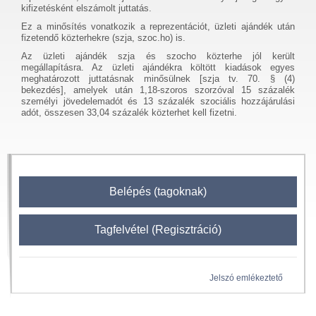
kifizetésként elszámolt juttatás.
Ez a minősítés vonatkozik a reprezentációt, üzleti ajándék után
fizetendő közterhekre (szja, szoc.ho) is.
Az üzleti ajándék szja és szocho közterhe jól került
megállapításra. Az üzleti ajándékra költött kiadások egyes
meghatározott juttatásnak minősülnek [szja tv. 70. § (4)
bekezdés], amelyek után 1,18-szoros szorzóval 15 százalék
személyi jövedelemadót és 13 százalék szociális hozzájárulási
adót, összesen 33,04 százalék közterhet kell fizetni.
Belépés (tagoknak)
Tagfelvétel (Regisztráció)
Jelszó emlékeztető