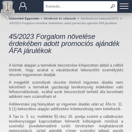
BEMUTATKOZÁS
Számviteli Egyesület
»
Kérdések és válaszok
»
/kerdesek-es-valaszok/2023
»
45/2023 Forgalom növelése érdekében adott promociós ajándék ÁFA járulékok
TAGOK
45/2023 Forgalom növelése
érdekében adott promociós ajándék
OKTATÁS
ÁFA járulékok
KÉRDÉSEK ÉS VÁLASZOK
A leírtak alapján a termékek beszerzése kifejezetten abból a célból
történik, hogy azokat a vásárlásokat lebonyolító személy(ek)
TUDÁSTÁR
részére ingyenesen átadják.
A megjelölt személyek részére történő ingyenes átadás nem
KIADVÁNYOK
tekinthető a termékek gazdasági tevékenység érdekében való
felhasználásának, ezáltal azok beszerzését terhelő áfa levonható
adóként nem számolható el.
KAPCSOLAT
Adólevonási jog hiányában az ingyenes átadás után az Áfa tv. 11.
§ (1) bekezdése alapján adófizetési kötelezettség nem keletkezik.
A Tao tv. 3. sz. melléklet B) rész 16. pontja szerint a vállalkozási
tevékenységgel kapcsolatban felmerült költségnek minősül a
személyi jövedelemadóról szóló törvényben meghatározott
reprezentáció, üzleti ajándék címen személyi jellegű egyéb