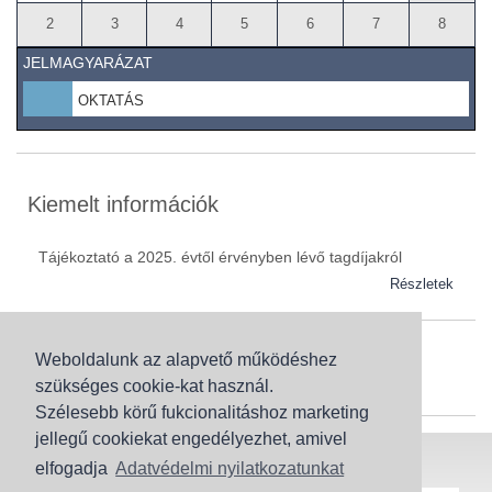
2
3
4
5
6
7
8
JELMAGYARÁZAT
OKTATÁS
Kiemelt információk
Tájékoztató a 2025. évtől érvényben lévő tagdíjakról
Részletek
Weboldalunk az alapvető működéshez
Szaknévsor
szükséges cookie-kat használ.
Szaknévsorunk folyamatosan bővül.
Szélesebb körű fukcionalitáshoz marketing
jellegű cookiekat engedélyezhet, amivel
Baranya (62)
elfogadja
Adatvédelmi nyilatkozatunkat
Bács-Kiskun (43)
Honlaptérkép
Adatvédelem